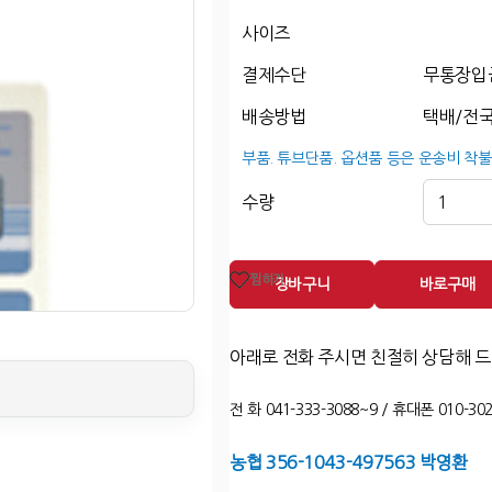
사이즈
결제수단
무통장입
배송방법
택배/전국
부품. 튜브단품. 옵션품 등은 운송비 착불
수량
찜하기
장바구니
바로구매
아래로 전화 주시면 친절히 상담해 
전 화 041-333-3088~9 / 휴대폰 010-302
농협 356-1043-497563 박영환