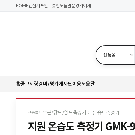
HOME
앱설치
포인트충전
도움말
운영자에게
홈
중고시장
정비/평가
게시판
이용도움말
수분/당도/염도측정기
온습도측정기
신품몰
지원 온습도 측정기 GMK-9