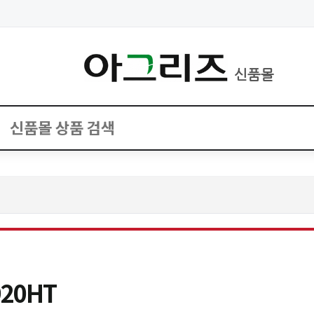
신품몰
20HT