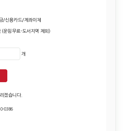
금/신용카드/계좌이체
 (운임무료-도서지역 제외)
개
드리겠습니다.
0-0386