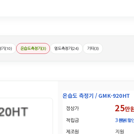
기(10)
온습도측정기(3)
염도측정기(24)
기타(3)
온습도 측정기 / GMK-920HT
25
만
정상가
적립금
3
천원
(즉시할인
제조원
지원