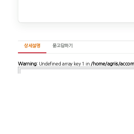
상세설명
묻고답하기
Warning
: Undefined array key 1 in
/home/agriis/accom/