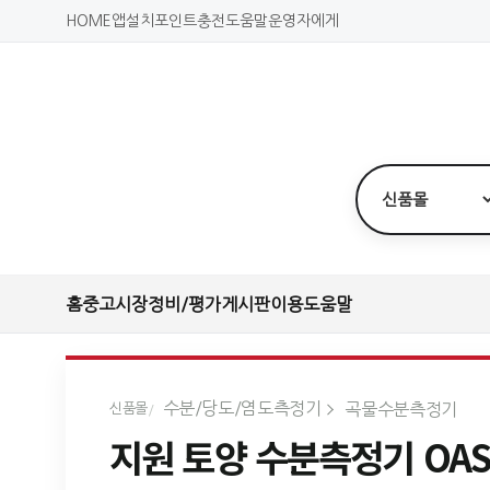
HOME
앱설치
포인트충전
도움말
운영자에게
홈
중고시장
정비/평가
게시판
이용도움말
수분/당도/염도측정기
곡물수분측정기
신품몰
지원 토양 수분측정기 OAS