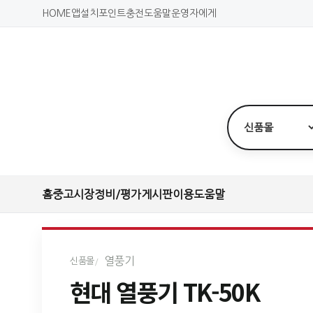
HOME
앱설치
포인트충전
도움말
운영자에게
홈
중고시장
정비/평가
게시판
이용도움말
열풍기
신품몰
현대 열풍기 TK-50K