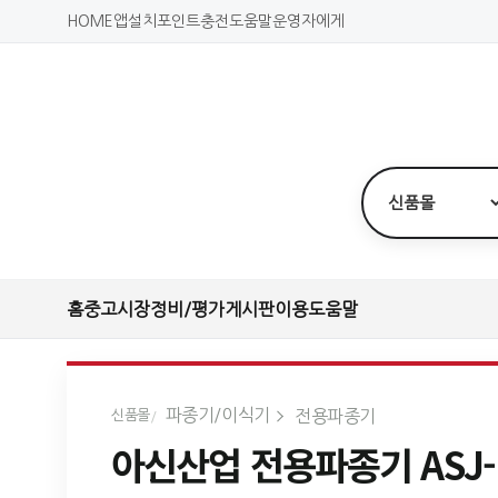
HOME
앱설치
포인트충전
도움말
운영자에게
홈
중고시장
정비/평가
게시판
이용도움말
파종기/이식기
전용파종기
신품몰
아신산업 전용파종기 ASJ-