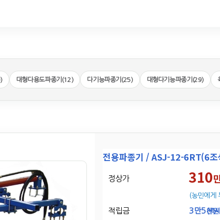
)
대형다용도파종기(12)
다기능파종기(25)
대형다기능파종기(29)
전용파종기 / ASJ-12-6RT(
310
정상가
(농민에게 
적립금
3만5
천원
(즉