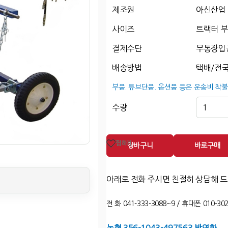
제조원
아신산업
사이즈
트랙터 부
결제수단
무통장입
배송방법
택배/전국
부품. 튜브단품. 옵션품 등은 운송비 착불
수량
찜하기
장바구니
바로구매
아래로 전화 주시면 친절히 상담해 
전 화 041-333-3088~9 / 휴대폰 010-302