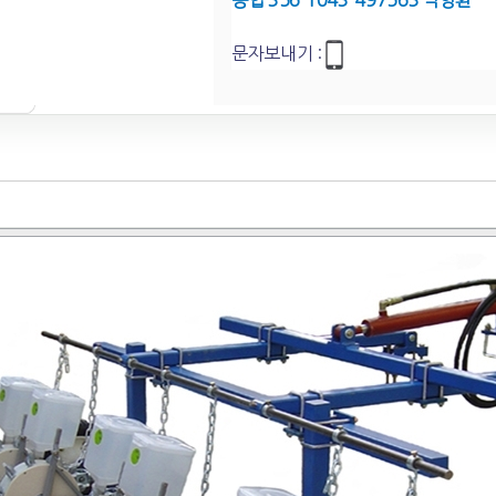
농협 356-1043-497563 박영환
문자보내기 :