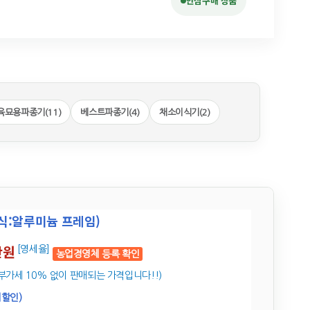
안심구매 상품
육묘용파종기(11)
베스트파종기(4)
채소이식기(2)
6조식:알루미늄 프레임)
만원
[영세율]
농업경영체 등록 확인
부가세 10% 없이 판매되는 가격입니다!!)
시할인)