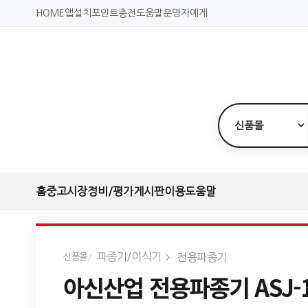
HOME
앱설치
포인트충전
도움말
운영자에게
홈
중고시장
정비/평가
게시판
이용도움말
파종기/이식기
전용파종기
신품몰
아신산업 전용파종기 ASJ-1