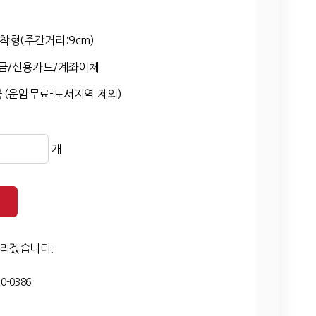
착형(주간거리:9cm)
금/신용카드/계좌이체
 (운임무료-도서지역 제외)
개
드리겠습니다.
0-0386