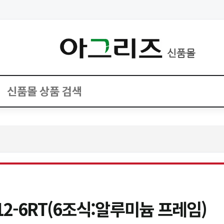
신품몰
2-6RT(6조식:알루미늄 프레임)