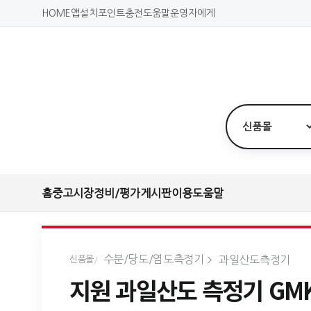
HOME
앱설치
포인트충전
도움말
운영자에게
홈
중고시장
정비/평가
게시판
이용도움말
수분/당도/염도측정기
과일산도측정기
신품몰
지원 과일산도 측정기 GMK