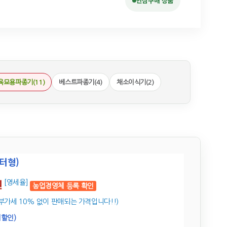
안심구매 상품
육묘용파종기(11)
베스트파종기(4)
채소이식기(2)
모터형)
원
[영세율]
농업경영체 등록 확인
부가세 10% 없이 판매되는 가격입니다!!)
시할인)