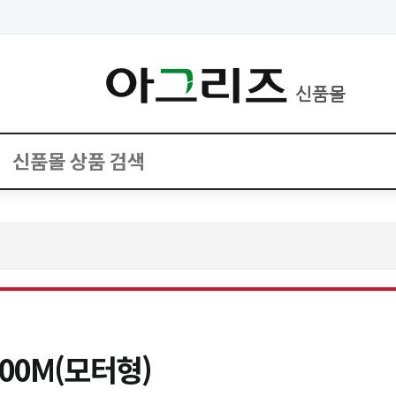
신품몰
00M(모터형)