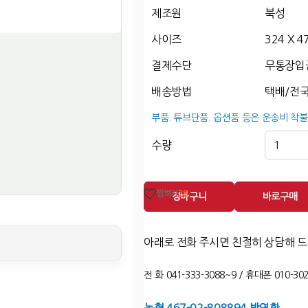
제조원
북성
사이즈
324 X 4
결제수단
무통장입
배송방법
택배/전국
부품. 튜브단품. 옵션품 등은 운송비 착불
수량
찜하기
28
장바구니
바로구매
아래로 전화 주시면 친절히 상담해 
전 화 041-333-3088~9 / 휴대폰 010-302