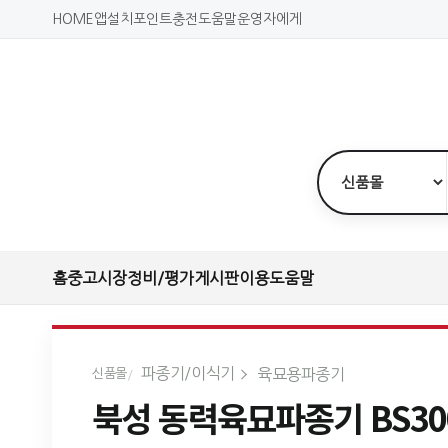
HOME
앱설치
포인트충전
도움말
운영자에게
홈
중고시장
정비/평가
게시판
이용도움말
파종기/이식기
육묘용파종기
신품몰
북성 동력육묘파종기 BS30