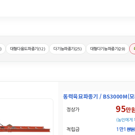
)
대형다용도파종기(12)
다기능파종기(25)
대형다기능파종기(29)
동력육묘파종기 / BS3000M(
95
만
정상가
(농민에게 
적립금
1만1
천원
(즉