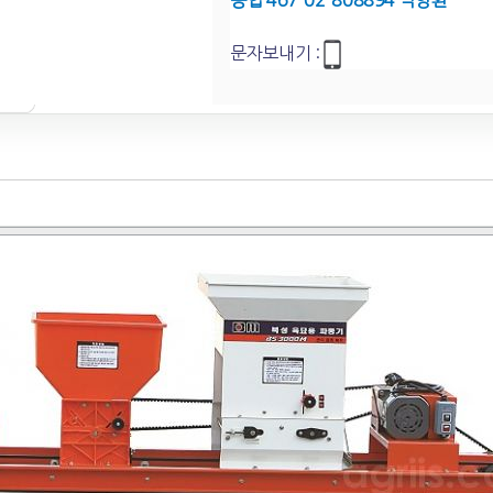
농협 467-02-808894 박영환
문자보내기 :