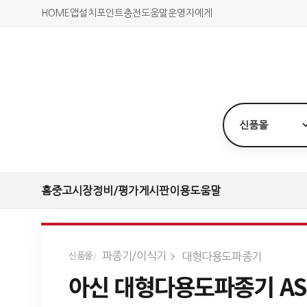
HOME
앱설치
포인트충전
도움말
운영자에게
홈
중고시장
정비/평가
게시판
이용도움말
파종기/이식기
대형다용도파종기
신품몰
아신 대형다용도파종기 ASR