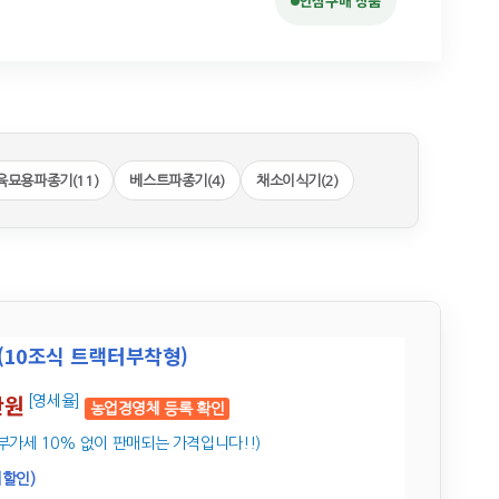
안심구매 상품
육묘용파종기(11)
베스트파종기(4)
채소이식기(2)
T(10조식 트랙터부착형)
만원
[영세율]
농업경영체 등록 확인
부가세 10% 없이 판매되는 가격입니다!!)
시할인)