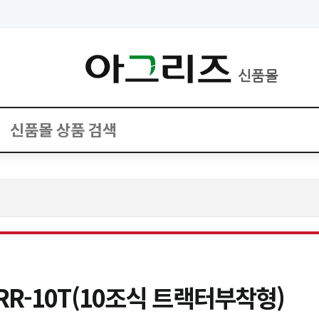
신품몰
R-10T(10조식 트랙터부착형)