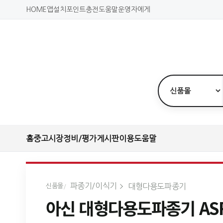
HOME
앱설치
포인트충전
도움말
운영자에게
홈
중고시장
정비/평가
게시판
이용도움말
파종기/이식기
대형다용도파종기
신품몰
아신 대형다용도파종기 ASR