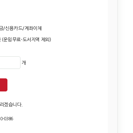
금/신용카드/계좌이체
 (운임무료-도서지역 제외)
개
드리겠습니다.
0-0386