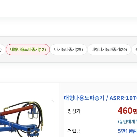
)
대형다용도파종기(12)
다기능파종기(25)
대형다기능파종기(29)
대형다용도파종기 / ASRR-10
460
정상가
(농민에게 
적립금
5만1
천원
(즉