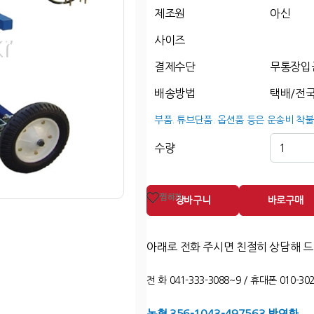
제조원
아신
사이즈
결제수단
무통장입
배송방법
택배/전국
부품. 튜브단품. 옵션품 등은 운송비 착불
수량
찜하기
장바구니
바로구매
아래로 전화 주시면 친절히 상담해 
전 화 041-333-3088~9 / 휴대폰 010-302