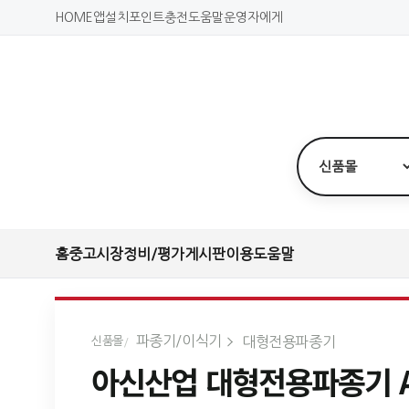
HOME
앱설치
포인트충전
도움말
운영자에게
홈
중고시장
정비/평가
게시판
이용도움말
파종기/이식기
대형전용파종기
신품몰
아신산업 대형전용파종기 AS