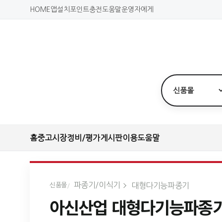
HOME
앱설치
포인트충전
도움말
운영자에게
홈
중고시장
정비/평가
게시판
이용도움말
파종기/이식기
대형다기능파종기
신품몰
아신산업 대형다기능파종기 A