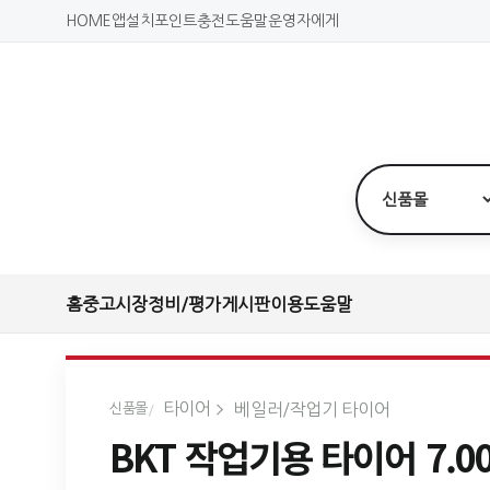
HOME
앱설치
포인트충전
도움말
운영자에게
홈
중고시장
정비/평가
게시판
이용도움말
타이어
베일러/작업기 타이어
신품몰
BKT 작업기용 타이어 7.00-