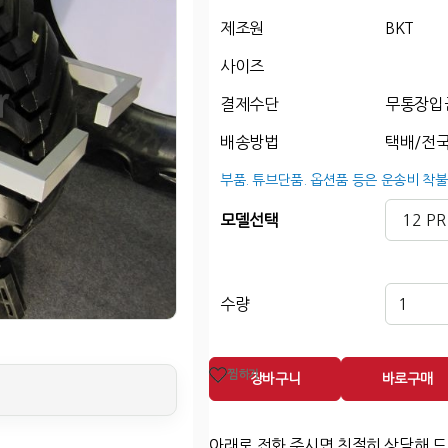
제조원
BKT
사이즈
결제수단
무통장입
배송방법
택배/전국
부품. 튜브단품. 옵션품 등은 운송비 착불
모델선택
수량
찜하기
장바구니
바로구매
아래로 전화 주시면 친절히 상담해 