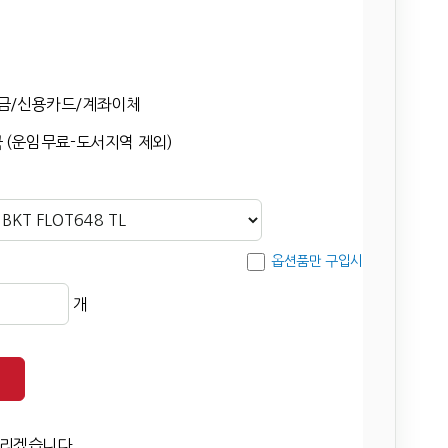
금/신용카드/계좌이체
 (운임무료-도서지역 제외)
옵션품만 구입시
개
드리겠습니다.