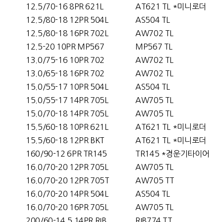
12.5/70-16 8PR 621L
AT621 TL *미니로더
12.5/80-18 12PR 504L
AS504 TL
12.5/80-18 16PR 702L
AW702 TL
12.5-20 10PR MP567
MP567 TL
13.0/75-16 10PR 702
AW702 TL
13.0/65-18 16PR 702
AW702 TL
15.0/55-17 10PR 504L
AS504 TL
15.0/55-17 14PR 705L
AW705 TL
15.0/70-18 14PR 705L
AW705 TL
15.5/60-18 10PR 621L
AT621 TL *미니로더
15.5/60-18 12PR BKT
AT621 TL *미니로더
160/90-12 6PR TR145
TR145 *경운기타이어
16.0/70-20 12PR 705L
AW705 TL
16.0/70-20 12PR 705T
AW705 TT
16.0/70-20 14PR 504L
AS504 TL
16.0/70-20 16PR 705L
AW705 TL
200/60-14.5 14PR RIB
RIB774 TT