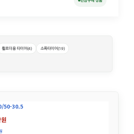
안심구매 상품
휠로더용 타이어(4)
소폭타이어(19)
50-30.5
만원
원