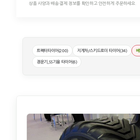
상품 사양과 배송·결제 정보를 확인하고 안전하게 주문하세요.
트랙터타이어(200)
지게차/스키드로더 타이어(34)
베
경운기,SS기용 타이어(6)