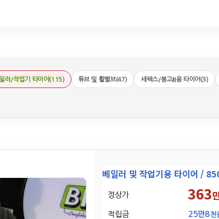
일러/작업기 타이어(115)
튜브 및 휠밸브(47)
세렉스/봉고III용 타이어(3)
베일러 및 작업기용 타이어 / 850/
363
정상가
적립금
25만8
천