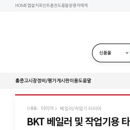
HOME
앱설치
포인트충전
도움말
운영자에게
홈
중고시장
정비/평가
게시판
이용도움말
타이어
베일러/작업기 타이어
신품몰
BKT 베일러 및 작업기용 타이