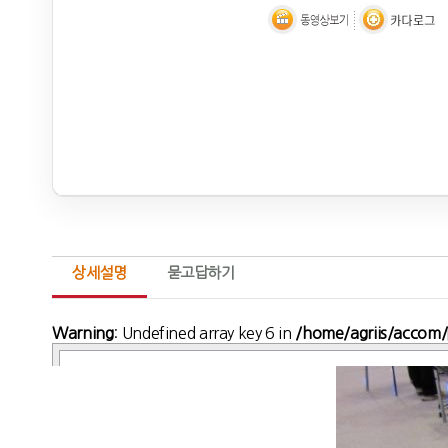
상세설명
묻고답하기
Warning
: Undefined array key 6 in
/home/agriis/accom/p