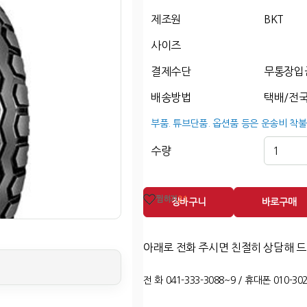
제조원
BKT
사이즈
결제수단
무통장입
배송방법
택배/전국
부품. 튜브단품. 옵션품 등은 운송비 착불
수량
찜하기
21
장바구니
바로구매
아래로 전화 주시면 친절히 상담해 
전 화 041-333-3088~9 / 휴대폰 010-302