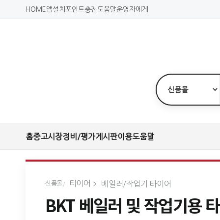
HOME
앱설치
포인트충전
도움말
운영자에게
홈
중고시장
정비/평가
게시판
이용도움말
타이어
베일러/작업기 타이어
신품몰
BKT 베일러 및 작업기용 타이어 