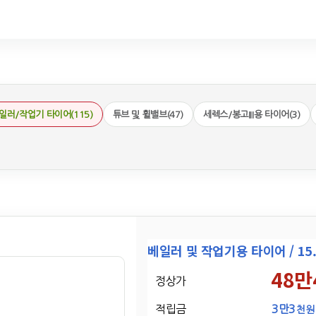
일러/작업기 타이어(115)
튜브 및 휠밸브(47)
세렉스/봉고III용 타이어(3)
베일러 및 작업기용 타이어 / 15.0/
48만
정상가
적립금
3만3
천원