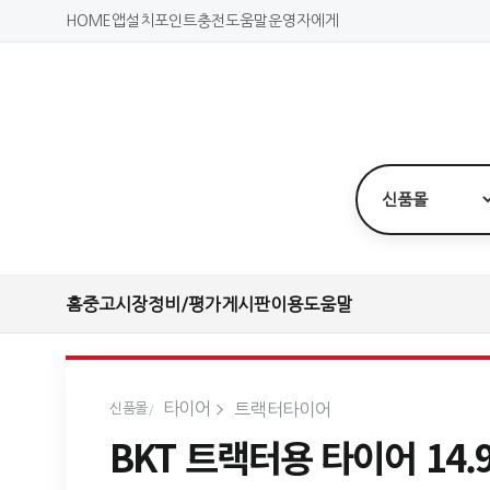
HOME
앱설치
포인트충전
도움말
운영자에게
홈
중고시장
정비/평가
게시판
이용도움말
타이어
트랙터타이어
신품몰
BKT 트랙터용 타이어 14.9