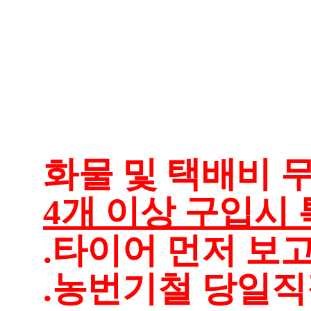
화물 및 택배비 무
4개 이상 구입시 
.타이어 먼저 보
.농번기철 당일