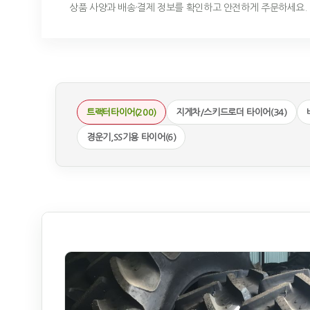
상품 사양과 배송·결제 정보를 확인하고 안전하게 주문하세요.
트랙터타이어(200)
지게차/스키드로더 타이어(34)
경운기,SS기용 타이어(6)