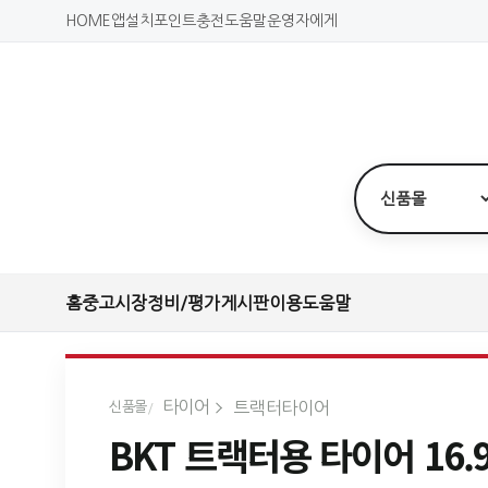
HOME
앱설치
포인트충전
도움말
운영자에게
홈
중고시장
정비/평가
게시판
이용도움말
타이어
트랙터타이어
신품몰
BKT 트랙터용 타이어 16.9