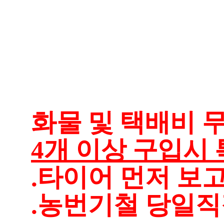
화물 및 택배비 무
4개 이상 구입시 
.타이어 먼저 보
.농번기철 당일