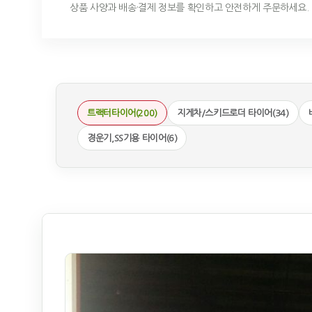
상품 사양과 배송·결제 정보를 확인하고 안전하게 주문하세요.
트랙터타이어(200)
지게차/스키드로더 타이어(34)
경운기,SS기용 타이어(6)