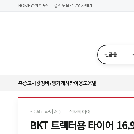
HOME
앱설치
포인트충전
도움말
운영자에게
홈
중고시장
정비/평가
게시판
이용도움말
타이어
트랙터타이어
신품몰
BKT 트랙터용 타이어 16.9