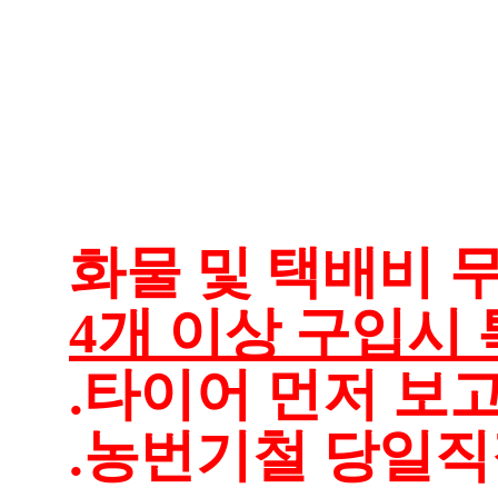
화물 및 택배비 무
4개 이상 구입시 
.타이어 먼저 보
.농번기철 당일