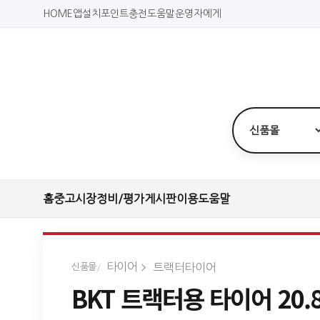
HOME
앱설치
포인트충전
도움말
운영자에게
홈
중고시장
정비/평가
게시판
이용도움말
타이어
트랙터타이어
신품몰
BKT 트랙터용 타이어 20.8