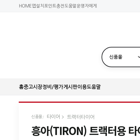
HOME
앱설치
포인트충전
도움말
운영자에게
홈
중고시장
정비/평가
게시판
이용도움말
타이어
트랙터타이어
신품몰
흥아(TIRON) 트랙터용 타이