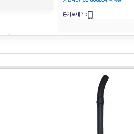
농협 467-02-808894 박영환
문자보내기 :