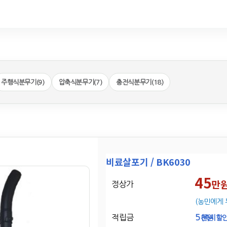
주행식분무기(9)
압축식분무기(7)
충전식분무기(18)
비료살포기 / BK6030
45
만
정상가
(농민에게 
적립금
5
천원
(즉시할인