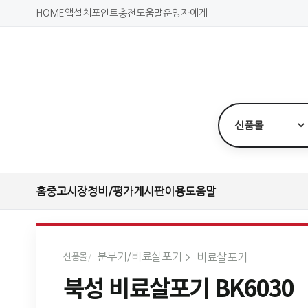
HOME
앱설치
포인트충전
도움말
운영자에게
홈
중고시장
정비/평가
게시판
이용도움말
분무기/비료살포기
비료살포기
신품몰
북성 비료살포기 BK6030