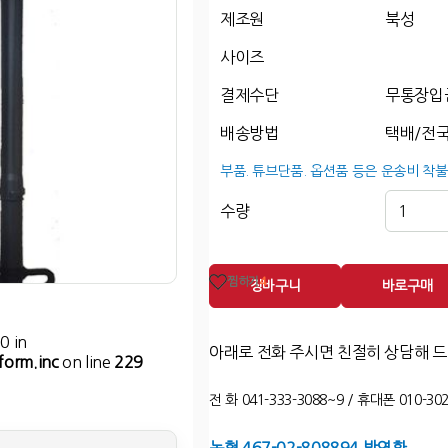
제조원
북성
사이즈
결제수단
무통장입
배송방법
택배/전국
부품. 튜브단품. 옵션품 등은 운송비 착불
수량
찜하기
4
장바구니
바로구매
0 in
아래로 전화 주시면 친절히 상담해 
form.inc
on line
229
전 화 041-333-3088~9 / 휴대폰 010-302