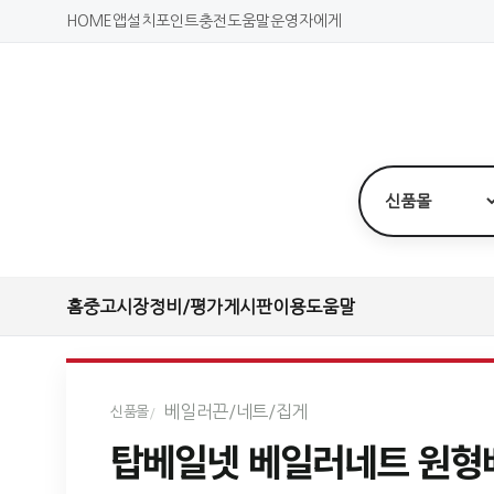
HOME
앱설치
포인트충전
도움말
운영자에게
홈
중고시장
정비/평가
게시판
이용도움말
베일러끈/네트/집게
신품몰
탑베일넷 베일러네트 원형베