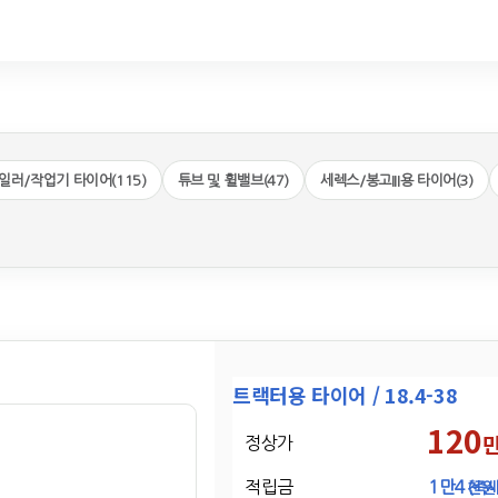
일러/작업기 타이어(115)
튜브 및 휠밸브(47)
세렉스/봉고III용 타이어(3)
트랙터용 타이어 / 18.4-38
120
정상가
적립금
1만4
천원
(즉