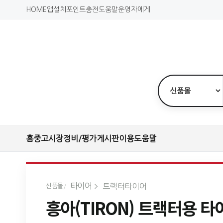
HOME
앱설치
포인트충전
도움말
운영자에게
홈
중고시장
정비/평가
게시판
이용도움말
타이어
트랙터타이어
신품몰
흥아(TIRON) 트랙터용 타이