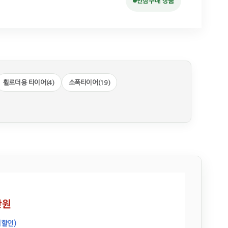
안심구매 상품
휠로더용 타이어(4)
소폭타이어(19)
만원
시할인)