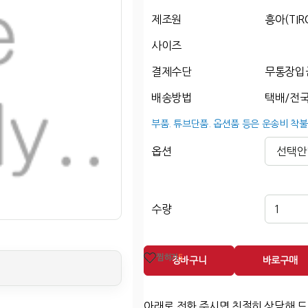
제조원
흥아(TIR
사이즈
결제수단
무통장입
배송방법
택배/전국
부품. 튜브단품. 옵션품 등은 운송비 착불
옵션
수량
찜하기
5
장바구니
바로구매
아래로 전화 주시면 친절히 상담해 