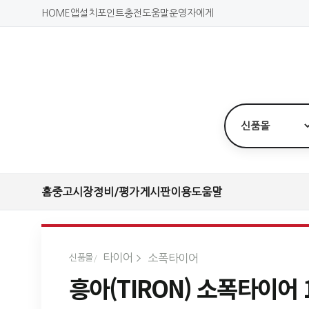
HOME
앱설치
포인트충전
도움말
운영자에게
홈
중고시장
정비/평가
게시판
이용도움말
타이어
소폭타이어
신품몰
흥아(TIRON) 소폭타이어 1