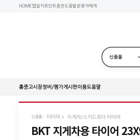
HOME
앱설치
포인트충전
도움말
운영자에게
홈
중고시장
정비/평가
게시판
이용도움말
타이어
지게차/스키드로더 타이어
신품몰
BKT 지게차용 타이어 23X9-