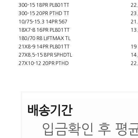
300-15 18PR PL801TT
22
300-15 20PR PTHD TT
23
10/75-15.3 14PR 567
21
18X7-8 16PR PL801TT
13
180/70 R8 LIFTMAX TL
21X8-9 14PR PL801TT
19
27X8.5-15 8PR SPHDTL
14
27X10-12 20PR PTHD
22
배송기간
입금확인 후 평균