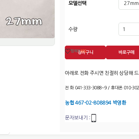
모델선택
수량
찜하기
932
장바구니
바로구매
아래로 전화 주시면 친절히 상담해 
전 화 041-333-3088~9 / 휴대폰 010-302
농협 467-02-808894 박영환
문자보내기 :