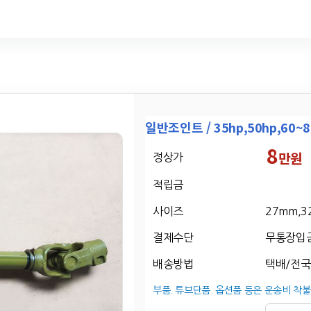
일반조인트 / 35hp,50hp,60~8
8
만원
정상가
적립금
사이즈
27mm,3
결제수단
무통장입
배송방법
택배/전국
부품. 튜브단품. 옵션품 등은 운송비 착불