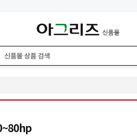
신품몰
0~80hp