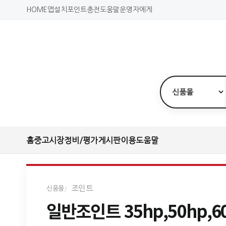
HOME
앱설치
포인트충전
도움말
운영자에게
홈
중고시장
정비/평가
게시판
이용도움말
조인트
신품몰
일반조인트 35hp,50hp,6