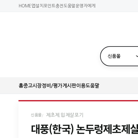
HOME
앱설치
포인트충전
도움말
운영자에게
홈
중고시장
정비/평가
게시판
이용도움말
제초제.입제살포기
신품몰
대풍(한국) 논두렁제초제