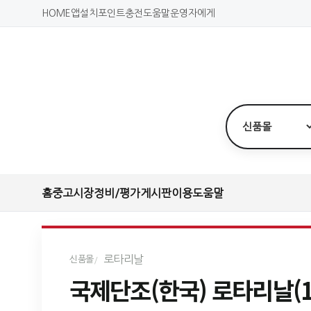
HOME
앱설치
포인트충전
도움말
운영자에게
홈
중고시장
정비/평가
게시판
이용도움말
로타리날
신품몰
국제단조(한국) 로타리날(1박스