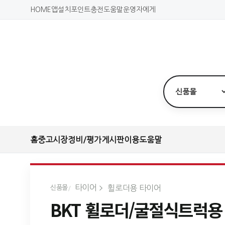
HOME
앱설치
포인트충전
도움말
운영자에게
홈
중고시장
정비/평가
게시판
이용도움말
타이어
휠로더용 타이어
신품몰
BKT 휠로더/굴절식트럭용 타이