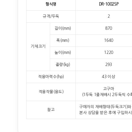
형식명
DR-1002SP
규격/두둑
2
길이(mm)
870
폭(mm)
1640
기체크기
높이(mm)
1220
중량(kg)
293
적용마력수(hp)
43 이상
고구마
적용작물(용도)
(1두둑 1줄재배시 2두둑씩 수
구매자의 재배형태(두둑크기)와 
참고
본사 상담을 받은 후에 구입하시