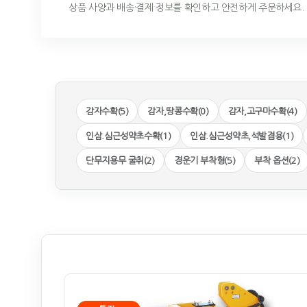
상품 사양과 배송·결제 정보를 확인하고 안전하게 주문하세요.
감자수확(5)
감자,땅콩수확(0)
감자,고구마수확(4)
인삼.심근성약초수확(1)
인삼.심근성약초,석발겸용(1)
단무지용무 굴취(2)
경운기 부착형(5)
부착 옵션(2)