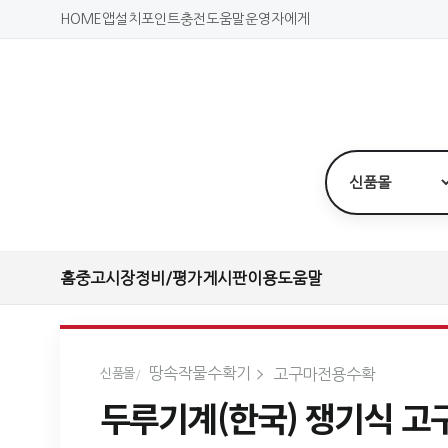
HOME
앱설치
포인트충전
도움말
운영자에게
홈
중고시장
정비/평가
게시판
이용도움말
땅속작물수확기
고구마전용수확
신품몰
두루기계(한국) 쟁기식 고