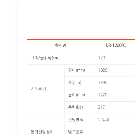
형식명
DR-1200FC
규격/굴취폭(cm)
120
길이(mm)
1020
폭(mm)
1390
기체크기
높이(mm)
1270
중량(kg)
317
전달방식
무동력
동력전달장치
벨트종류
-