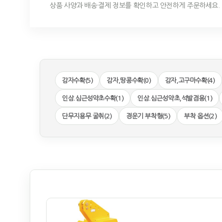
상품 사양과 배송·결제 정보를 확인하고 안전하게 주문하세요.
감자수확(5)
감자,땅콩수확(0)
감자,고구마수확(4)
인삼.심근성약초수확(1)
인삼.심근성약초,석발겸용(1)
단무지용무 굴취(2)
경운기 부착형(5)
부착 옵션(2)