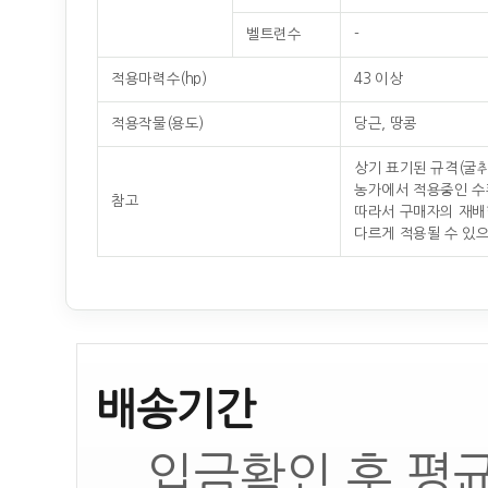
벨트련수
-
적용마력수(hp)
43 이상
적용작물(용도)
당근, 땅콩
상기 표기된 규격(굴
농가에서 적용중인 수
참고
따라서 구매자의 재배
다르게 적용될 수 있으
배송기간
입금확인 후 평균