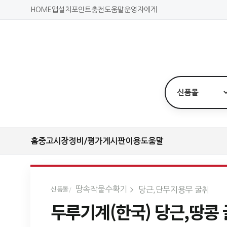
HOME
앱설치
포인트충전
도움말
운영자에게
홈
중고시장
정비/평가
게시판
이용도움말
땅속작물수확기
당근,단무지용무 굴취
신품몰
두루기계(한국) 당근,땅콩 