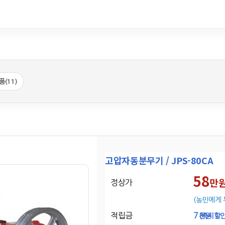
(11)
고압자동분무기 / JPS-80CA
58
만
정상가
(농민에게 
적립금
7
천원
(즉시할인