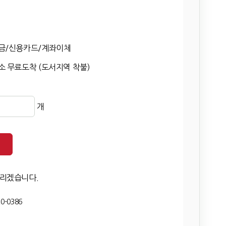
금/신용카드/계좌이체
 무료도착 (도서지역 착불)
개
드리겠습니다.
0-0386