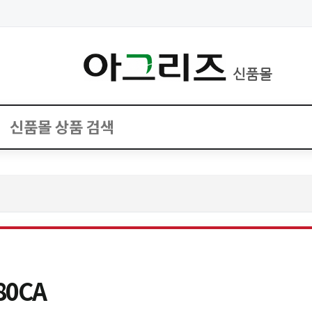
신품몰
0CA