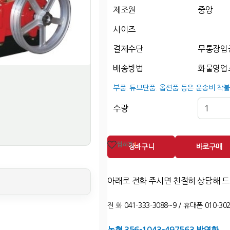
제조원
중앙
사이즈
결제수단
무통장입
배송방법
화물영업소
부품. 튜브단품. 옵션품 등은 운송비 착불
수량
찜하기
1
장바구니
바로구매
아래로 전화 주시면 친절히 상담해 
전 화 041-333-3088~9 / 휴대폰 010-302