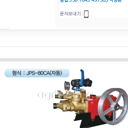
농협 356-1043-497563 박영환
문자보내기 :