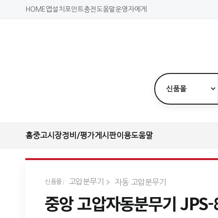
HOME
앱설치
포인트충전
도움말
운영자에게
홈
중고시장
정비/평가
게시판
이용도움말
고압분무기
자동 고압분무기
신품몰
중앙 고압자동분무기 JPS-8