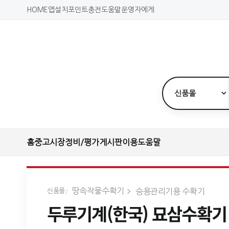
HOME
앱설치
포인트충전
도움말
운영자에게
홈
중고시장
정비/평가
게시판
이용도움말
땅속작물수확기
승용관리기용 수확기
신품몰
두루기계(한국) 묘삼수확기 