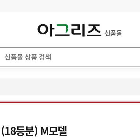
신품몰
(18등분) M모델