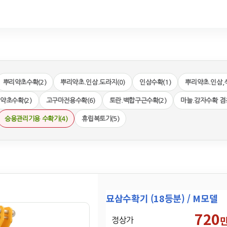
뿌리약초수확(2)
뿌리약초.인삼.도라지(0)
인삼수확(1)
뿌리약초.인삼,
약초수확(2)
고구마전용수확(6)
토란.백합구근수확(2)
마늘.감자수확 겸용
승용관리기용 수확기(4)
휴립복토기(5)
묘삼수확기 (18등분) / M모델
720
정상가