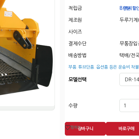
적립금
8
만원
(즉시할인
제조원
두루기계(
사이즈
결제수단
무통장입
배송방법
택배/전국
부품. 튜브단품. 옵션품 등은 운송비 착불
모델선택
수량
찜하기
장바구니
바로구매