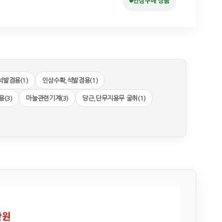
안심구매 상품
석발겸용(1)
인삼수확,석발겸용(1)
(3)
마늘관련기계(3)
당근,단무지용무 굴취(1)
만원