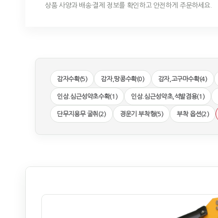
상품 사양과 배송·결제 정보를 확인하고 안전하게 주문하세요.
감자수확(5)
감자,땅콩수확(0)
감자,고구마수확(4)
인삼.심근성약초수확(1)
인삼.심근성약초,석발겸용(1)
단무지용무 굴취(2)
경운기 부착형(5)
부착 옵션(2)