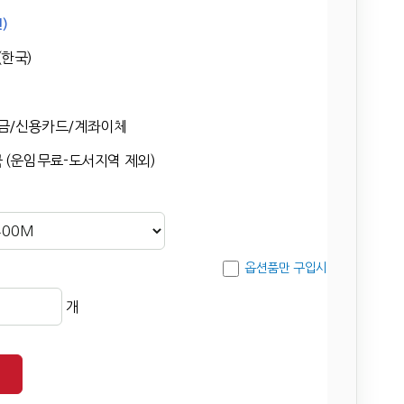
)
한국)
금/신용카드/계좌이체
 (운임무료-도서지역 제외)
옵션품만 구입시
개