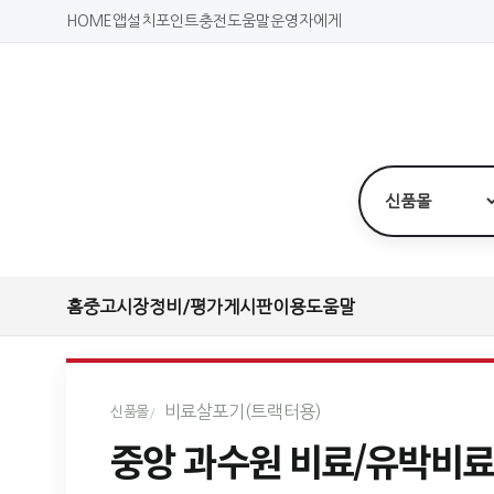
HOME
앱설치
포인트충전
도움말
운영자에게
홈
중고시장
정비/평가
게시판
이용도움말
비료살포기(트랙터용)
신품몰
중앙 과수원 비료/유박비료 