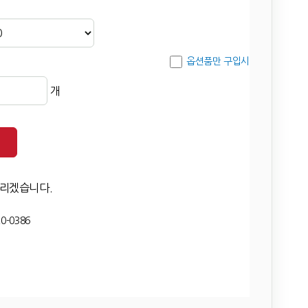
옵션품만 구입시
개
드리겠습니다.
0-0386