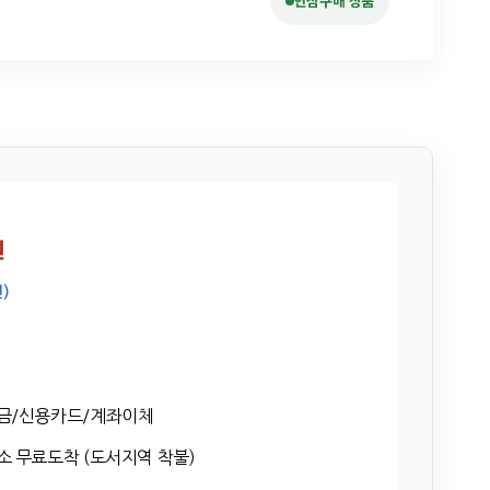
안심구매 상품
원
)
금/신용카드/계좌이체
 무료도착 (도서지역 착불)