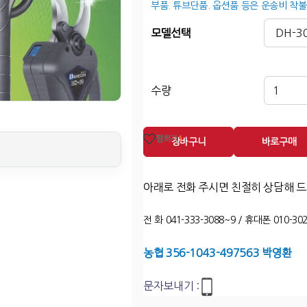
부품. 튜브단품. 옵션품 등은 운송비 착불
모델선택
수량
찜하기
1
장바구니
바로구매
아래로 전화 주시면 친절히 상담해 
전 화 041-333-3088~9 / 휴대폰 010-302
농협 356-1043-497563 박영환
문자보내기 :