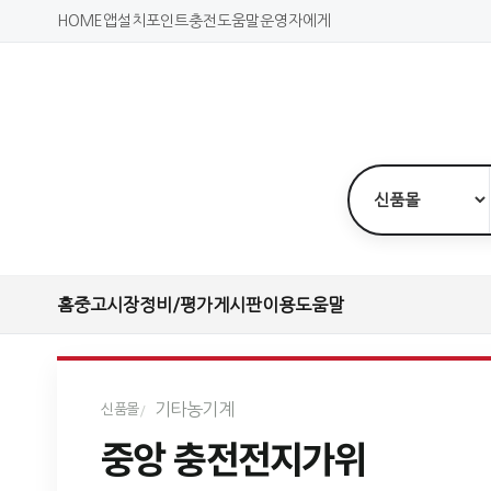
HOME
앱설치
포인트충전
도움말
운영자에게
홈
중고시장
정비/평가
게시판
이용도움말
기타농기계
신품몰
중앙 충전전지가위