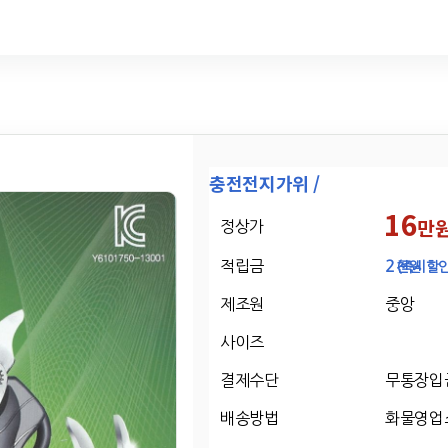
충전전지가위 /
16
만
정상가
적립금
2
천원
(즉시할인
제조원
중앙
사이즈
결제수단
무통장입
배송방법
화물영업소