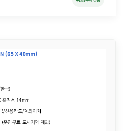
안심구매 상품
 (65 X 40mm)
한국)
X 홀직경 14mm
금/신용카드/계좌이체
 (운임무료-도서지역 제외)