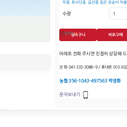
부품. 튜브단품. 옵션품 등은 운송비 착불
수량
찜하기
15
장바구니
바로구매
아래로 전화 주시면 친절히 상담해 
전 화 041-333-3088~9 / 휴대폰 010-302
농협 356-1043-497563 박영환
문자보내기 :