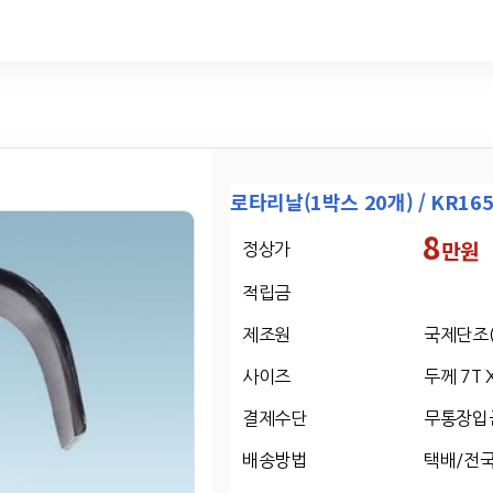
로타리날(1박스 20개) / KR165N
8
만원
정상가
적립금
제조원
국제단조(
사이즈
두께 7T 
결제수단
무통장입
배송방법
택배/전국