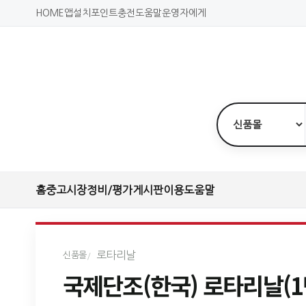
HOME
앱설치
포인트충전
도움말
운영자에게
홈
중고시장
정비/평가
게시판
이용도움말
로타리날
신품몰
국제단조(한국) 로타리날(1박스