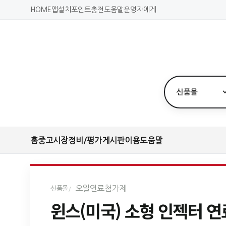
HOME
앱설치
포인트충전
도움말
운영자에게
홈
중고시장
정비/평가
게시판
이용도움말
오일연료첨가제
신품몰
윈스(미국) 소형 인젝터 연