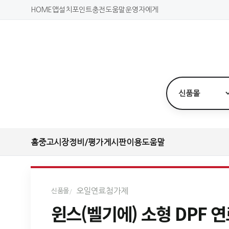
HOME
앱설치
포인트충전
도움말
운영자에게
홈
중고시장
정비/평가
게시판
이용도움말
오일연료첨가제
신품몰
윈스(벨기에) 소형 DPF 