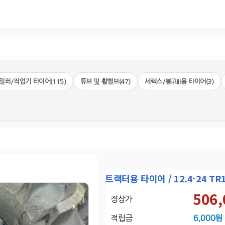
일러/작업기 타이어(115)
튜브 및 휠밸브(47)
세렉스/봉고III용 타이어(3)
트랙터용 타이어 / 12.4-24 TR
506
정상가
적립금
6,000원