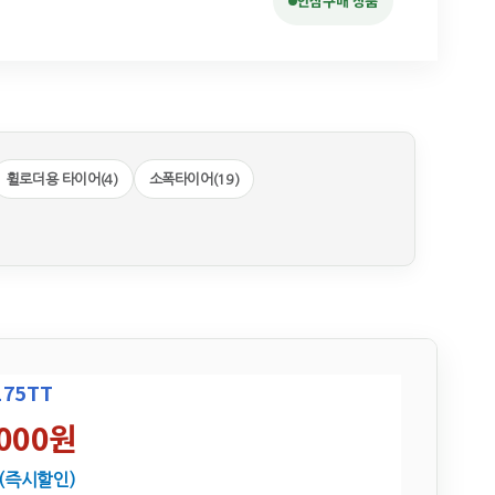
안심구매 상품
휠로더용 타이어(4)
소폭타이어(19)
175TT
,000원
 (즉시할인)