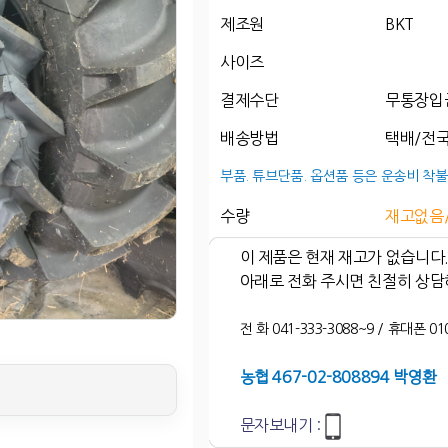
제조원
BKT
사이즈
결제수단
무통장입
배송방법
택배/전국
부품. 튜브단품. 옵션품 등은 운송비 착불
수량
재고없음
이 제품은 현재 재고가 없습니다
아래로 전화 주시면 친절히 상담
전 화 041-333-3088~9 / 휴대폰 010
농협 467-02-808894 박영환
문자보내기 :