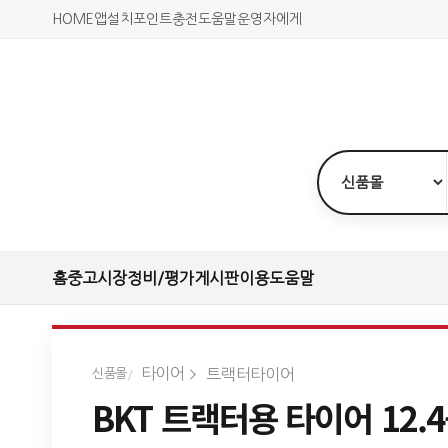
HOME
앱설치
포인트충전
도움말
운영자에게
홈
중고시장
정비/평가
게시판
이용도움말
타이어
트랙터타이어
신품몰
BKT 트랙터용 타이어 12.4-