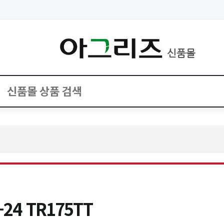
신품몰
24 TR175TT