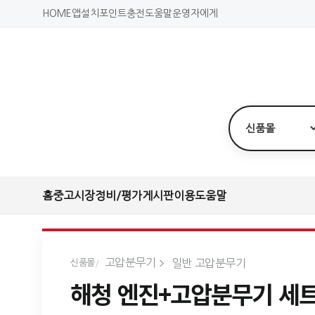
HOME
앱설치
포인트충전
도움말
운영자에게
홈
중고시장
정비/평가
게시판
이용도움말
고압분무기
일반 고압분무기
신품몰
해청 엔진+고압분무기 세트