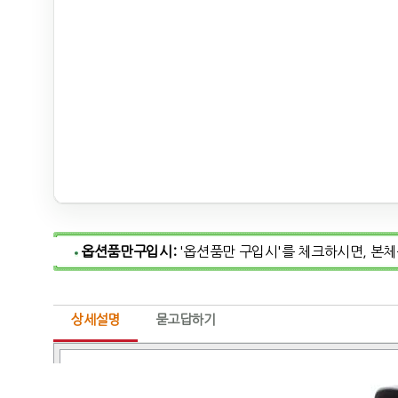
옵션품만구입시:
'옵션품만 구입시'를 체크하시면, 본
상세설명
묻고답하기