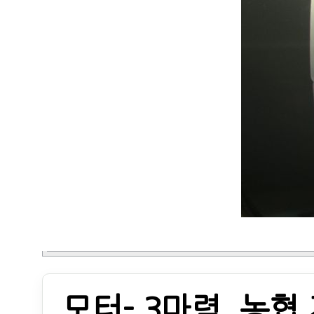
모터- 3마력 .농협