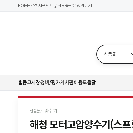
HOME
앱설치
포인트충전
도움말
운영자에게
홈
중고시장
정비/평가
게시판
이용도움말
양수기
신품몰
해청 모터고압양수기(스프링쿨