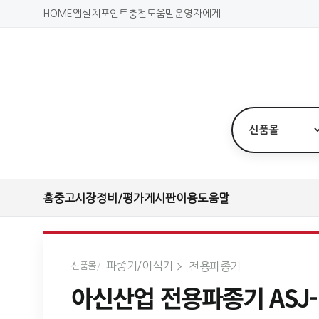
HOME
앱설치
포인트충전
도움말
운영자에게
홈
중고시장
정비/평가
게시판
이용도움말
파종기/이식기
전용파종기
신품몰
아신산업 전용파종기 ASJ-