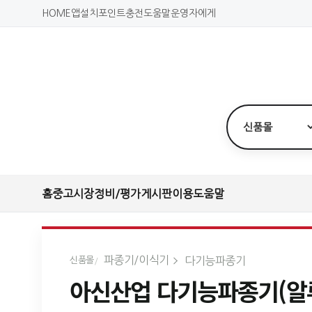
HOME
앱설치
포인트충전
도움말
운영자에게
홈
중고시장
정비/평가
게시판
이용도움말
파종기/이식기
다기능파종기
신품몰
아신산업 다기능파종기(알루미