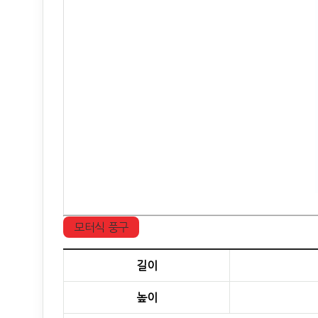
모터식 풍구
길이
높이