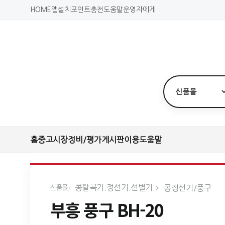
HOME
앱설치
포인트충전
도움말
운영자에게
홈
중고시장
정비/평가
게시판
이용도움말
콩탈곡기.정선기.선별기
콩정선기/풍구
신품몰
부흥 풍구 BH-20