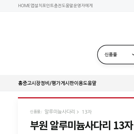
HOME
앱설치
포인트충전
도움말
운영자에게
홈
중고시장
정비/평가
게시판
이용도움말
알루미늄사다리
13자
신품몰
부원 알루미늄사다리 13자