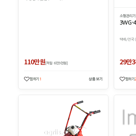
소형관리기-
3WG-4
택배/전국 
110만원
29만
[적립: 6만3천원]
찜하기
1
상품 보기
찜하기