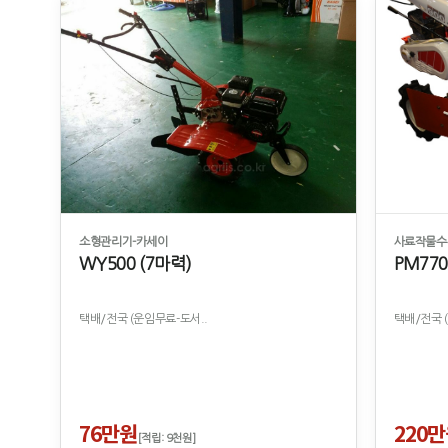
소형관리기-카세이
사료작물수확
WY500 (7마력)
PM77
택배/전국 (운임무료-도서..
택배/전국 
76만원
220
[적립: 9천원]