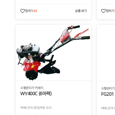
찜하기
49
상품 보기
찜하기
소형관리기-카세이
소형관리기-
WY400C (6마력)
FG201
택배/전국 (운임무료-도서..
택배/전국 