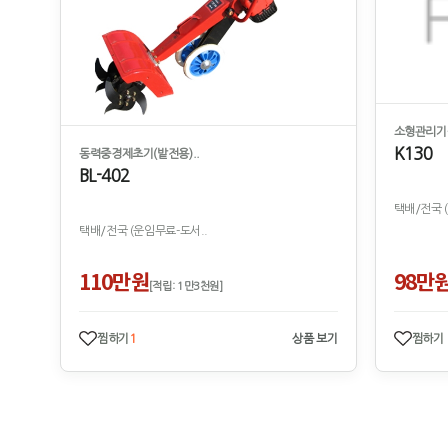
소형관리기-
K130
동력중경제초기(밭전용)..
BL-402
택배/전국 
택배/전국 (운임무료-도서..
110만원
98만
[적립: 1만3천원]
찜하기
1
상품 보기
찜하기