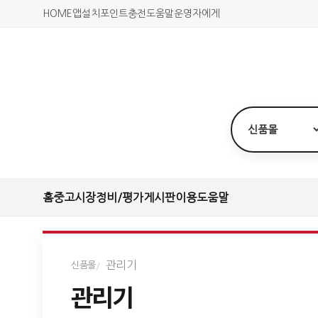
HOME
앱설치
포인트충전
도움말
운영자에게
홈
중고시장
정비/평가
게시판
이용도움말
관리기
신품몰
관리기