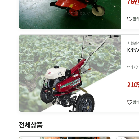
76
찜
소형관리
K35V
택배/전
21
찜
전체상품