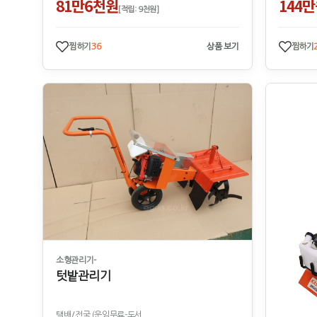
81만6천원
144
[적립: 9천원]
찜하기
36
상품 보기
찜하기
소형관리기-
텃밭관리기
택배/전국 (운임무료-도서..