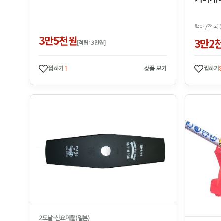
택배/전국 
3만5천원
3만2
[적립: 3천원]
찜하기
1
상품 보기
찜하기
2도날-산요메탈(일본)