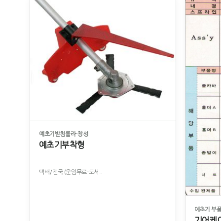
예초기받침롤라-창성
예초기부착형
택배/전국 (운임무료-도서..
예초기 부품
기어케