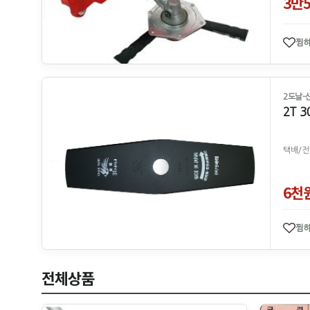
3만
찜
2도날-
2T 3
택배/전
6천
찜
전체상품