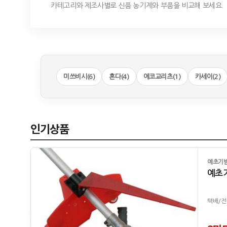
카테고리와 제조사별로 신품 농기계와 부품을 비교해 보세요.
미쓰비시(6)
혼다(4)
에코교리츠(1)
카세이(2)
인기상품
예초기
예초
택배/전