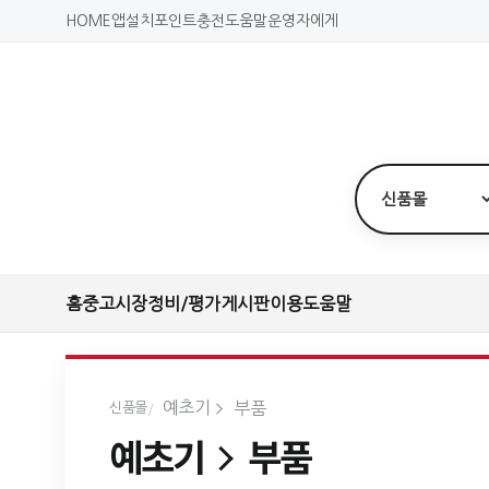
HOME
앱설치
포인트충전
도움말
운영자에게
홈
중고시장
정비/평가
게시판
이용도움말
예초기
부품
신품몰
예초기
부품