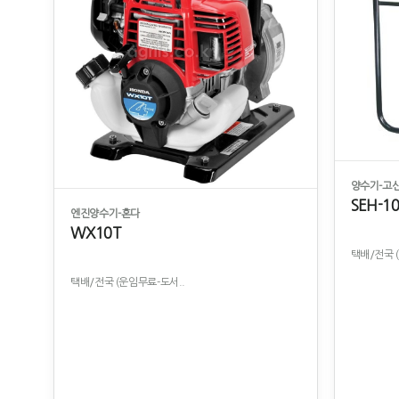
양수기-고신
SEH-1
엔진양수기-혼다
WX10T
택배/전국 
택배/전국 (운임무료-도서..