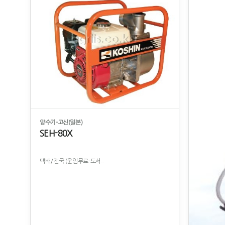
양수기-고신(일본)
SEH-80X
택배/전국 (운임무료-도서..