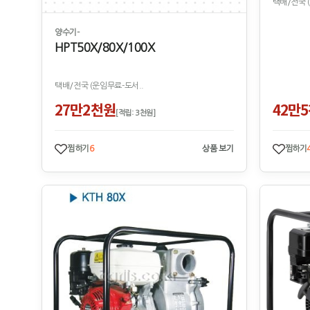
택배/전국 
양수기-
HPT50X/80X/100X
택배/전국 (운임무료-도서..
27만2천원
42만
[적립: 3천원]
찜하기
6
상품 보기
찜하기