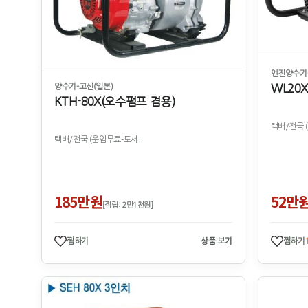
엔진양수기
WL20X
양수기-고신(일본)
KTH-80X(오수펌프 겸용)
택배/전국 
택배/전국 (운임무료-도서..
185만원
52만
[적립: 2만1천원]
찜하기
상품 보기
찜하기