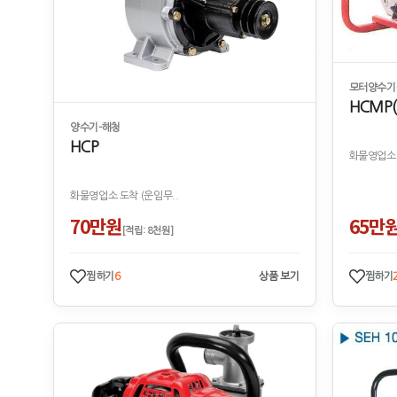
모터양수기
HCMP
양수기-해청
HCP
화물영업소 
화물영업소 도착 (운임무..
70만원
65만
[적립: 8천원]
찜하기
6
상품 보기
찜하기