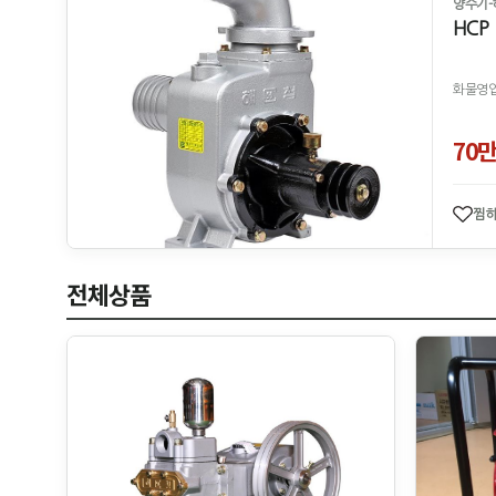
양수기-
HCP
화물영업
70
찜
전체상품