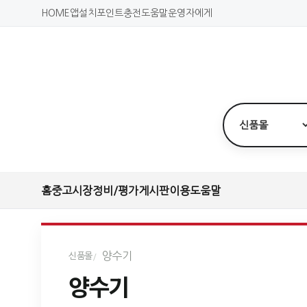
HOME
앱설치
포인트충전
도움말
운영자에게
홈
중고시장
정비/평가
게시판
이용도움말
양수기
신품몰
양수기