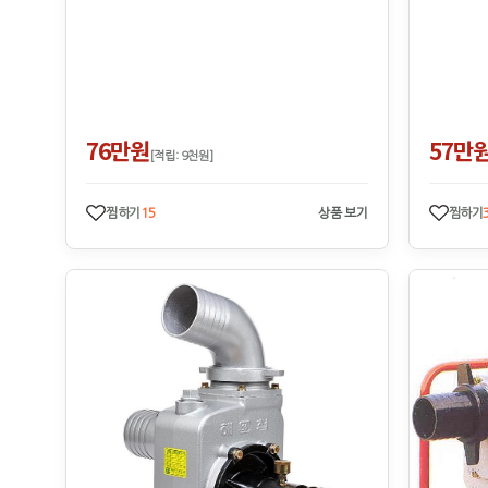
76만원
57만
[적립: 9천원]
찜하기
15
상품 보기
찜하기