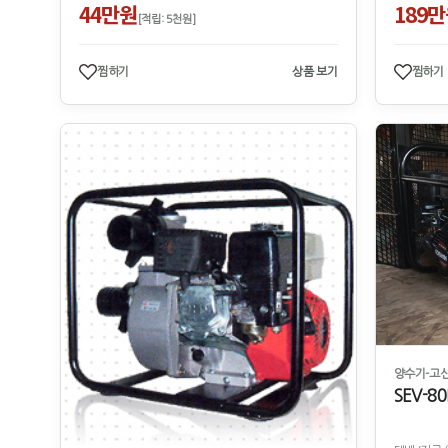
44만원
189
[적립: 5천원]
찜하기
상품 보기
찜하기
양수기-고신
SEV-8