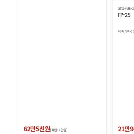
오일펌프-
FP-25
택배/전국 
62만5천원
21만
[적립: 7천원]