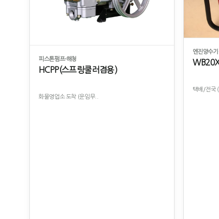
엔진양수기
피스톤펌프-해청
WB20X
HCPP(스프링쿨러겸용)
택배/전국 
화물영업소 도착 (운임무..