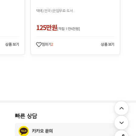
택배/전국 (운임무료-도서..
125만원
[적립: 1만4천원]
상품 보기
찜하기
2
상품 보기
빠른 상담
카카오 문의