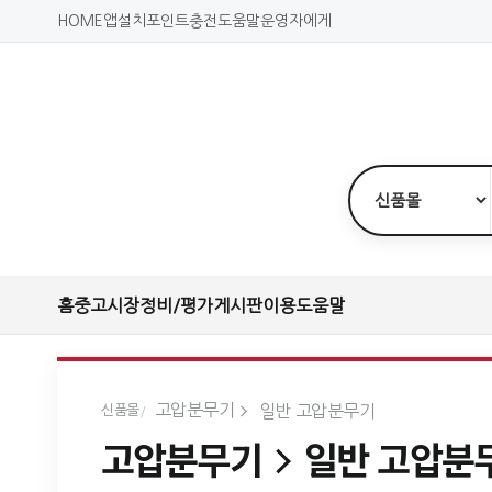
HOME
앱설치
포인트충전
도움말
운영자에게
홈
중고시장
정비/평가
게시판
이용도움말
고압분무기
일반 고압분무기
신품몰
고압분무기
일반 고압분