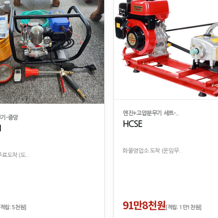
엔진+고압분무기 세트-..
기-중앙
HCSE
M
화물영업소 도착 (운임무..
료도착 (도..
91만8천원
[적립: 5천원]
[적립: 1만1천원]