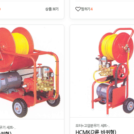
0
상품 보기
찜하기
4
모터+고압분무기 세트-..
기 세트-..
HCMK(2륜 바퀴형)