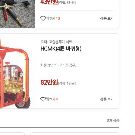
43만원
[적립: 5천원]
찜하기
10
상품 보기
모터+고압분무기 세트-..
HCMK(4륜 바퀴형)
화물영업소 도착 (운임무..
82만원
[적립: 1만원]
찜하기
4
상품 보기
8개 상품