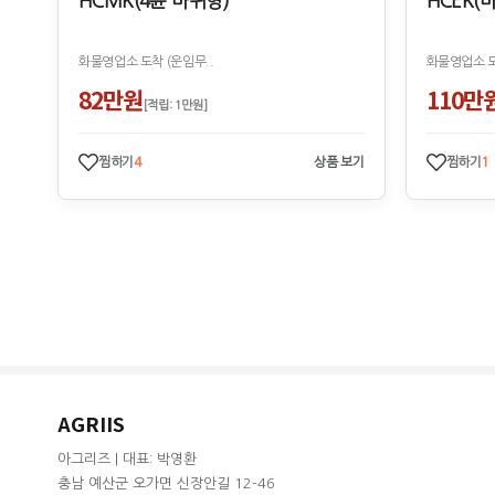
HCMK(4륜 바퀴형)
HCEK(
화물영업소 도착 (운임무..
화물영업소 도
82만원
110만
[적립: 1만원]
찜하기
4
상품 보기
찜하기
1
AGRIIS
아그리즈 | 대표: 박영환
충남 예산군 오가면 신장안길 12-46