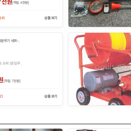
7천원
[적립: 4천원]
기
45
상품 보기
분무기 세트-..
M
 도착 (운임무..
원
[적립: 7천원]
기
3
상품 보기