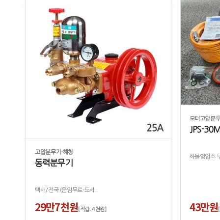
모터고압분무
JPS-30
고압분무기-해청
화물영업소 무
동력분무기
택배/전국 (운임무료-도서..
29만7천원
43만원
[적립: 4천원]