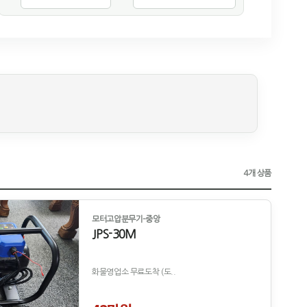
4개 상품
모터고압분무기-중앙
JPS-30M
화물영업소 무료도착 (도..