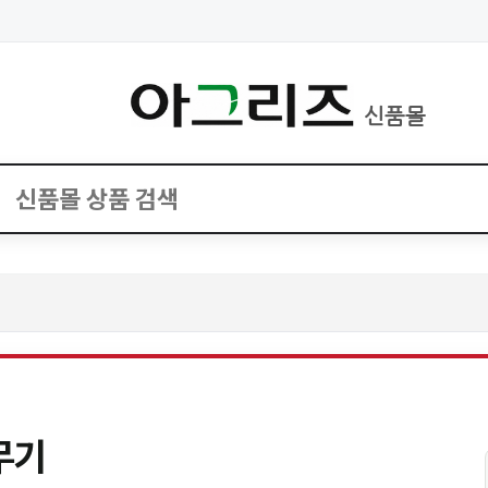
신품몰
무기