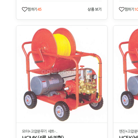
찜하기
45
상품 보기
찜하기
1
모터+고압분무기 세트-..
엔진+고압분무