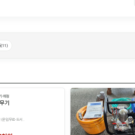
11)
기-해청
무기
 (운임무료-도서..