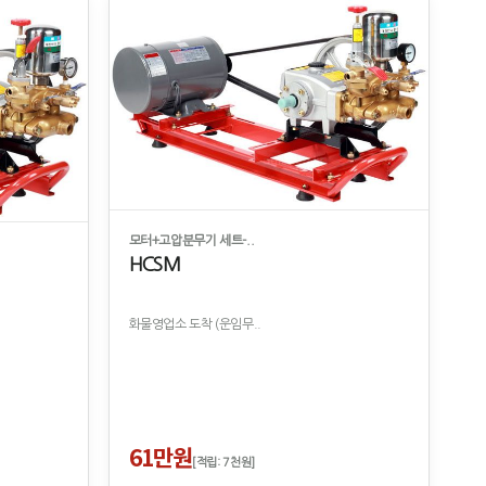
모터+고압분무기 세트-..
HCSM
화물영업소 도착 (운임무..
61만원
[적립: 7천원]