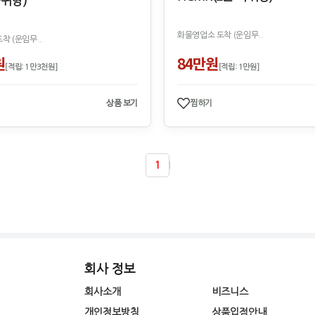
바퀴형)
화물영업소 도착 (운임무..
착 (운임무..
원
84만원
[적립: 1만3천원]
[적립: 1만원]
상품 보기
찜하기
1
회사 정보
회사소개
비즈니스
개인정보방침
상품입점안내