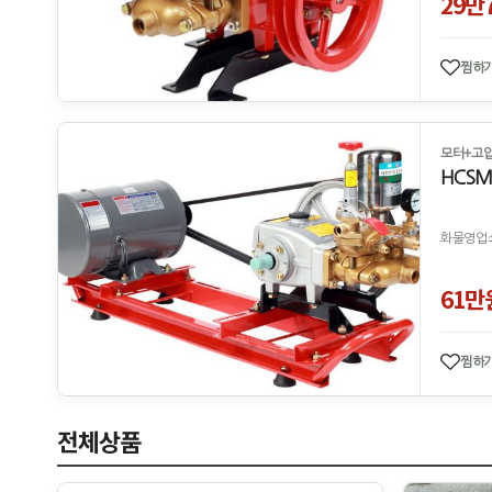
29만
찜하
모터+고압
HCS
화물영업소
61만
찜하
전체상품