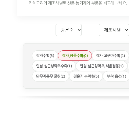
카테고리와 제조사별로 신품 농기계와 부품을 비교해 보세요.
감자수확(5)
감자,땅콩수확(0)
감자,고구마수확(4)
인삼.심근성약초수확(1)
인삼.심근성약초,석발겸용(1)
단무지용무 굴취(2)
경운기 부착형(5)
부착 옵션(1)