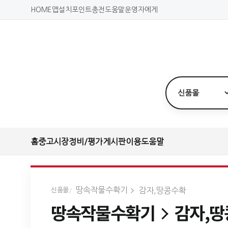
HOME
앱설치
포인트충전
도움말
운영자에게
홈
중고시장
정비/평가
게시판
이용도움말
땅속작물수확기
감자,땅콩수확
신품몰
땅속작물수확기
감자,