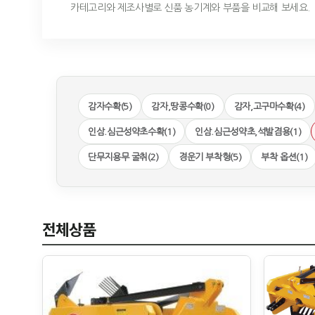
카테고리와 제조사별로 신품 농기계와 부품을 비교해 보세요.
감자수확(5)
감자,땅콩수확(0)
감자,고구마수확(4)
인삼.심근성약초수확(1)
인삼.심근성약초,석발겸용(1)
단무지용무 굴취(2)
경운기 부착형(5)
부착 옵션(1)
전체상품