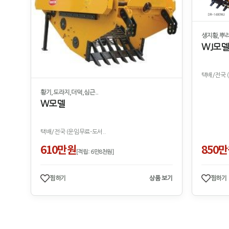
생지황,뿌리
WJ모
택배/전국 
황기,도라지,더덕,심근..
W모델
택배/전국 (운임무료-도서..
610만원
850
[적립: 6만8천원]
찜하기
상품 보기
찜하기