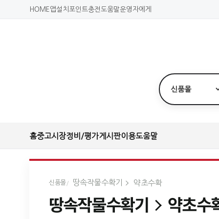
HOME
앱설치
포인트충전
도움말
운영자에게
홈
중고시장
정비/평가
게시판
이용도움말
땅속작물수확기
약초수확
신품몰
땅속작물수확기
약초수